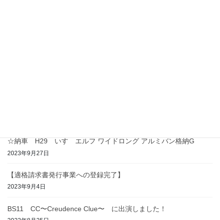
☆納車 R5 日野 レンジャー 冷凍バン 格納G
2023年11月3日
☆納車 未使用車 UDトラックス 中型冷凍バン
2023年11月3日
【納車 フォロフライ社 EVバン】
2023年10月11日
☆納車 H29 いすゞエルフ ワイドロング アルミバン格納G
2023年9月27日
【適格請求書発行事業への登録完了】
2023年9月4日
BS11 CC〜Creudence Clue〜 に出演しました！