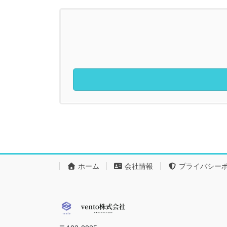
納
車
H30
日
野
プ
ロ
フ
ィ
ア
冷
凍
バ
ン
ホーム
会社情報
プライバシー
格
納
G