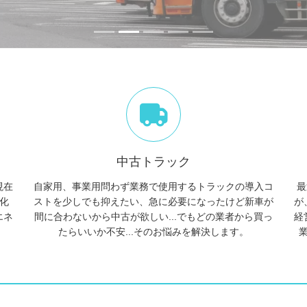
中古トラック
現在
自家用、事業用問わず業務で使用するトラックの導入コ
最
化
ストを少しでも抑えたい、急に必要になったけど新車が
が
エネ
間に合わないから中古が欲しい...でもどの業者から買っ
経
。
たらいいか不安...そのお悩みを解決します。