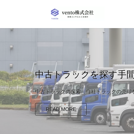
コ
ナ
ン
ビ
テ
ゲ
ン
ー
ツ
シ
へ
ョ
ス
ン
キ
に
ッ
移
プ
動
中古トラックを探す手
中古トラックの探索、自社トラックの売却
Previous
READ MORE