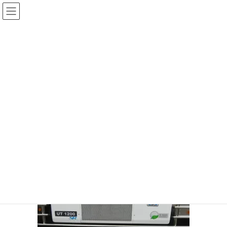
コ
ナ
ン
ビ
テ
ゲ
ン
ー
メディア
ツ
シ
へ
ョ
ス
ン
HOME
メディア
IMG_2720
キ
に
ッ
移
プ
動
2023年5月12日
/ 最終更新日時 :
2023年5月12日
vento2023
IMG_2720