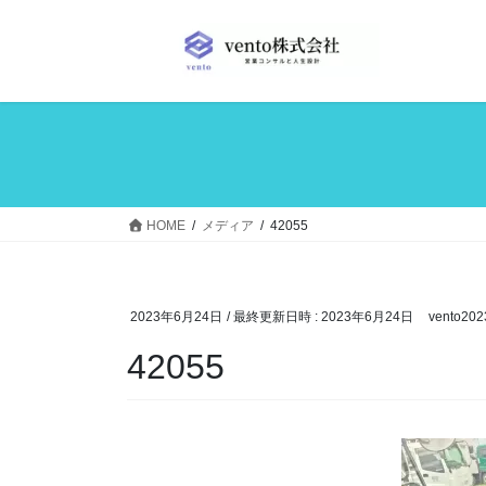
コ
ナ
ン
ビ
テ
ゲ
ン
ー
ツ
シ
へ
ョ
ス
ン
キ
に
ッ
移
HOME
メディア
42055
プ
動
2023年6月24日
/ 最終更新日時 :
2023年6月24日
vento202
42055